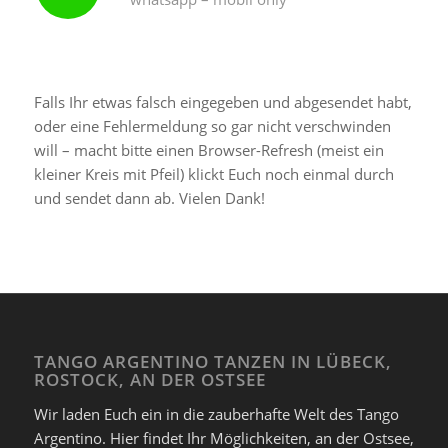
Falls Ihr etwas falsch eingegeben und abgesendet habt,
oder eine Fehlermeldung so gar nicht verschwinden
will – macht bitte einen Browser-Refresh (meist ein
kleiner Kreis mit Pfeil) klickt Euch noch einmal durch
und sendet dann ab. Vielen Dank!
TANGO ARGENTINO TANZEN IN LÜBECK,
ROSTOCK, AN DER OSTSEE
Wir laden Euch ein in die zauberhafte Welt des Tango
Argentino. Hier findet Ihr Möglichkeiten, an der Ostsee,