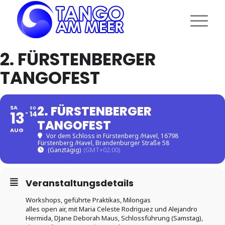
2. FÜRSTENBERGER
TANGOFEST
2. FÜRSTENBERGER
SA
SO
13
14
TANGOFEST
AUG
Vor dem Schloss in Fürstenberg /Havel
, 16798
Fürstenberg /Havel, Brandenburger Straße 58
(Ganztägig)
(GMT+02:00)
Veranstaltungsdetails
Workshops, geführte Praktikas, Milongas
alles open air, mit Maria Celeste Rodriguez und Alejandro
Hermida, DJane Deborah Maus, Schlossführung (Samstag),