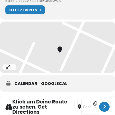
Bahnhofstraße 44, 17489 Greifswald
OTHER EVENTS
Expand
CALENDAR
GOOGLECAL
Klick um Deine Route
Address - Milonga [xA
Destination Addres
zu sehen. Get
Directions