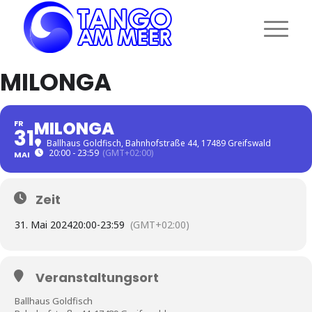
MILONGA
MILONGA
FR
31
Ballhaus Goldfisch
, Bahnhofstraße 44, 17489 Greifswald
20:00 - 23:59
(GMT+02:00)
MAI
Zeit
31. Mai 2024
20:00
-
23:59
(GMT+02:00)
Veranstaltungsort
Ballhaus Goldfisch