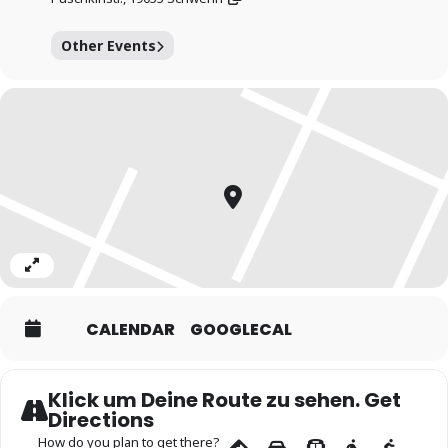
auch ansonsten hat sich die Stadt einiges einfallen lassen
fuer das Fruehjahrserwachen!
Other Events
Eintritt frei
Ort Altstädtischer Markt, Schwerin Unter den Platanen
gegenüber dem Säulengebäude
Expand
CALENDAR
GOOGLECAL
Klick um Deine Route zu sehen. Get
Directions
How do you plan to get there?