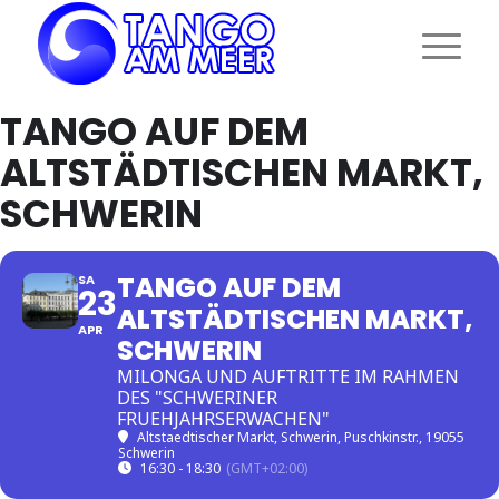
TANGO AUF DEM
ALTSTÄDTISCHEN MARKT,
SCHWERIN
TANGO AUF DEM
SA
23
ALTSTÄDTISCHEN MARKT,
APR
SCHWERIN
MILONGA UND AUFTRITTE IM RAHMEN
DES "SCHWERINER
FRUEHJAHRSERWACHEN"
Altstaedtischer Markt, Schwerin
, Puschkinstr., 19055
Schwerin
16:30 - 18:30
(GMT+02:00)