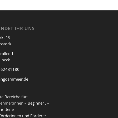
INDET IHR UNS
rkt 19
ostock
rallee 1
übeck
 62431180
angoammeer.de
te Bereiche für:
nehmer:innen –
Beginner
, –
hrittene
Förderinnen und Förderer