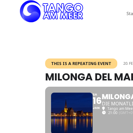
Sta
THIS IS A REPEATING EVENT
20. F
MILONGA DEL MA
MILONGA
SA
16
DIE MONATL
JAN
Tango am Mee
21:00
(GMT+01