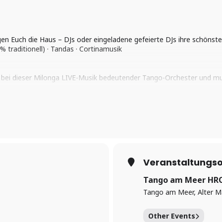
 Euch die Haus – DJs oder eingeladene gefeierte DJs ihre schönste
% traditionell) · Tandas · Cortinamusik
hr bei dieser Milonga LIVE-Musik bedeutender Tango-Orchester und m
f der Milonga del Mar
Shows
, wenn gerade wieder ein
Workshop
-Woc
 eine gemütliche, herzlich integrative Atmosphäre, mit schönem Lic
Veranstaltungso
r als 50 Paare haben viel Platz zum entspannten miteinander Tanzen.
Tango am Meer HR
Tango am Meer, Alter M
Other Events