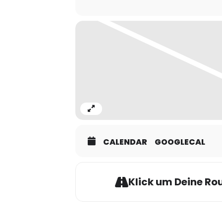
eine andere Milonga bei Tango am M
hier zur
TANGOWERKSTATT
Expand
CALENDAR
GOOGLECAL
Klick um Deine Rou