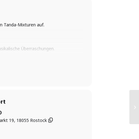
n Tanda-Mixturen auf.
usikalische Überraschungen.
henende bei Tango am Meer stattfindet.
ht und einer Auswahl an
rt
O
arkt 19, 18055 Rostock