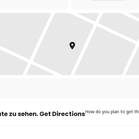
eer ist die Tangowerkstatt:
How do you plan to get th
te zu sehen. Get Directions