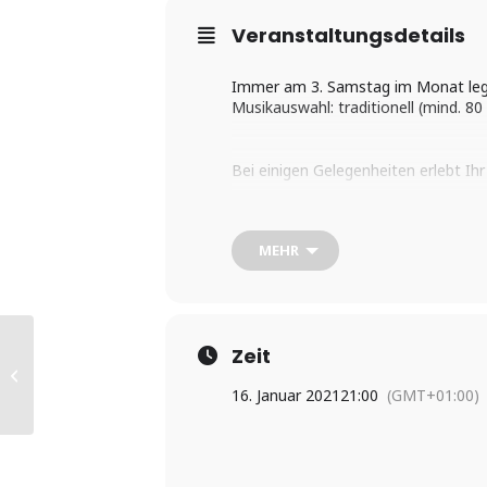
Veranstaltungsdetails
Immer am 3. Samstag im Monat legen
Musikauswahl: traditionell (mind. 80 
Bei einigen Gelegenheiten erlebt I
Eingeladene Tango-Stars tanzen au
MEHR
Ein fantastisches Team schafft Euch
wohltemperierten Getränken.
OFFENER TANGOKURS
Zeit
INTENSIV 2 1/2
Ihr tanzt auf Stirnholzparkett. Meh
16. Januar 2021
21:00
(GMT+01:00)
Stunden
Herzlich Willkommen !