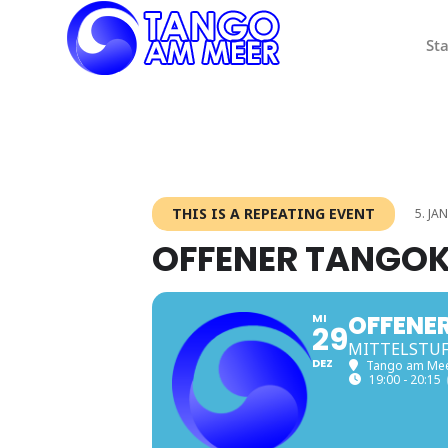
Sta
THIS IS A REPEATING EVENT
5. JA
OFFENER TANGOK
OFFENE
MI
29
MITTELSTUF
DEZ
Tango am Me
19:00 - 20:15