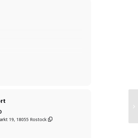
rt
O
arkt 19, 18055 Rostock
eer.de/anmeldung
KEIN EINLASS
stattfinden darf !!!!