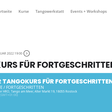
rtseite
Kurse
Tangowerkstatt
Events + Workshops
NUAR 2022 19:00
URS FÜR FORTGESCHRITTE
R TANGOKURS FÜR FORTGESCHRITTEN
E / FORTGESCHRITTEN
er HRO
, Tango am Meer, Alter Markt 19, 18055 Rostock
(GMT+01:00)