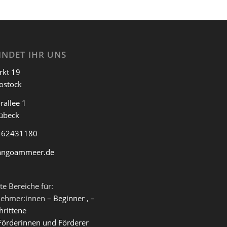
INDET IHR UNS
rkt 19
ostock
rallee 1
übeck
 62431180
angoammeer.de
te Bereiche für:
nehmer:innen –
Beginner
, –
hrittene
Förderinnen und Förderer