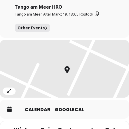
Tango am Meer HRO
Tango am Meer, Alter Markt 19, 18055 Rostock
Wir bitten sehr um eine Anmeldung unter
www.tangoammeer.de/anmeldung
damit wir mit Euch
zusammen besser planen können
Other Events
Expand
CALENDAR
GOOGLECAL