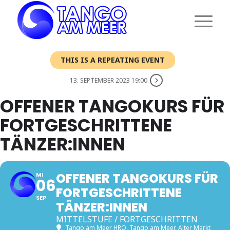
THIS IS A REPEATING EVENT
13. SEPTEMBER 2023 19:00
OFFENER TANGOKURS FÜR
FORTGESCHRITTENE
TÄNZER:INNEN
OFFENER TANGOKURS FÜR
MI
06
FORTGESCHRITTENE
SEP
TÄNZER:INNEN
MITTELSTUFE / FORTGESCHRITTEN
Tango am Meer HRO
, Tango am Meer, Alter Markt