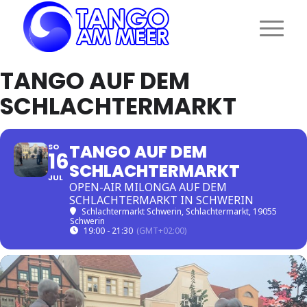
TANGO AUF DEM
SCHLACHTERMARKT
TANGO AUF DEM
SO
16
SCHLACHTERMARKT
JUL
OPEN-AIR MILONGA AUF DEM
SCHLACHTERMARKT IN SCHWERIN
Schlachtermarkt Schwerin
, Schlachtermarkt, 19055
Schwerin
19:00 - 21:30
(GMT+02:00)