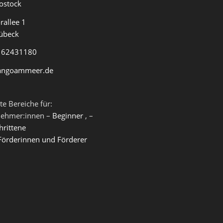
ostock
rallee 1
übeck
 62431180
angoammeer.de
te Bereiche für:
nehmer:innen –
Beginner
, –
hrittene
Förderinnen und Förderer