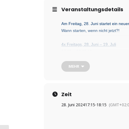
Veranstaltungsdetails
Am Freitag, 28. Juni startet
ein neue
Wann starten, wenn nicht jetzt?!
4x Freitags, 28. Juni – 19. Juli
17.15 – 18.15 Uhr
Der
argentinische Tango ist ein wun
MEHR
Mischung aus Sinn und
Sinnlichkeit.
Der Kurs ist auch für Wiedereinsteig
Adresse:
Raum am Ozean, Friedrich
Zeit
Kosten
: 60,00 Euro pro Person
28. Juni 2024
17:15
-
18:15
(GMT+02:0
www.tango-am-see.de