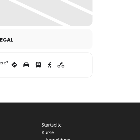
ECAL
ere?
Startseite
Kurse
–
Anmeldung