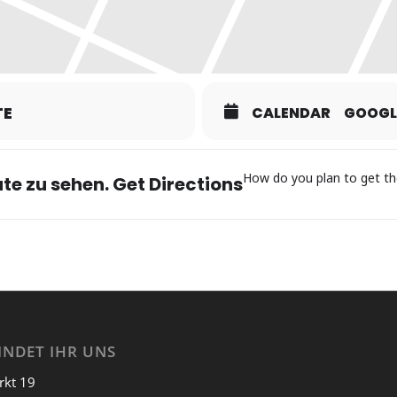
TE
CALENDAR
GOOGL
How do you plan to get th
te zu sehen. Get Directions
INDET IHR UNS
rkt 19