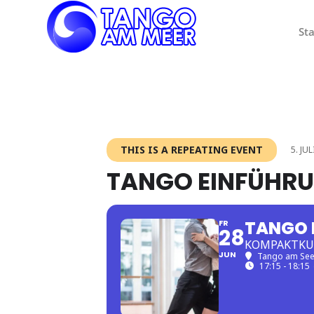
Sta
THIS IS A REPEATING EVENT
5. JU
TANGO EINFÜHR
TANGO 
FR
28
KOMPAKTKUR
JUN
Tango am Se
17:15 - 18:15