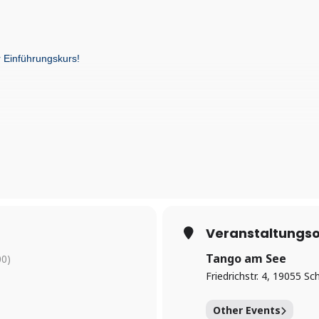
r Einführungskurs!
derbarer Ausgleich zum zumeist vom Verstand geprägten Alltag. Wir ver
er sehr gut geeignet.
str. 4, 19055 Schwerin
Veranstaltungso
Tango am See
0)
Friedrichstr. 4, 19055 Sc
Other Events