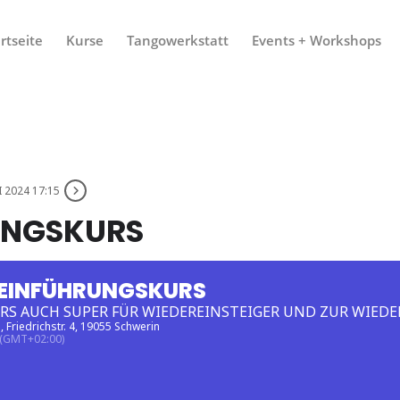
rtseite
Kurse
Tangowerkstatt
Events + Workshops
LI 2024 17:15
UNGSKURS
EINFÜHRUNGSKURS
S AUCH SUPER FÜR WIEDEREINSTEIGER UND ZUR WIED
e
, Friedrichstr. 4, 19055 Schwerin
(GMT+02:00)