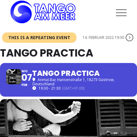
THIS IS A REPEATING EVENT
14. FEBRUAR 2022 19:30
TANGO PRACTICA
TANGO PRACTICA
MO
07
Anmut.Bar
, Hansenstraße 1, 18273 Güstrow,
Deutschland
FEB
19:30 - 21:30
(GMT+01:00)