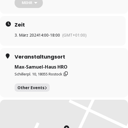
mit leckerer und selbstgebackene Kuchen sowie Tee und
MEHR
Kaffee dazu. Für die Milonga erheben wir einen
Unkostenbeitrag in Höhe von 10€. Das Mitbringen eines
selbstgebackenen Kuchens ist ausdrücklich erwünscht und
mindert den Eintrittspreis um 6€. Bitte kurze Rückmeldung im
Zeit
Vorfeld.
3. März 2024
14:00
-
18:00
(GMT+01:00)
Weitere Infos findet ihr hier:
http://www.bellatanda.com
Veranstaltungsort
Max-Samuel-Haus HRO
Schillerpl. 10, 18055 Rostock
Other Events