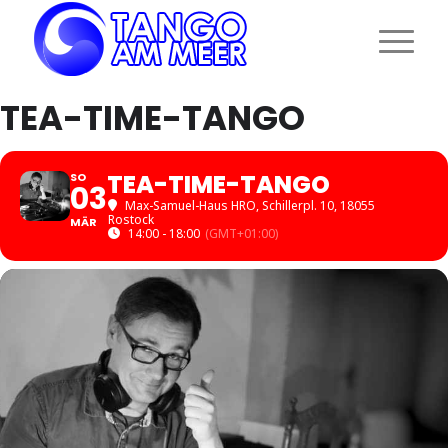
TEA-TIME-TANGO
TEA-TIME-TANGO
SO
03
Max-Samuel-Haus HRO
, Schillerpl. 10, 18055
Rostock
MÄR
14:00 - 18:00
(GMT+01:00)