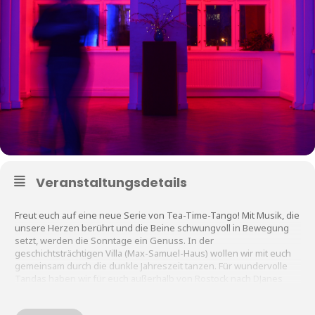
Veranstaltungsdetails
Freut euch auf eine neue Serie von Tea-Time-Tango! Mit Musik, die
unsere Herzen berührt und die Beine schwungvoll in Bewegung
setzt, werden die Sonntage ein Genuss. In der
geschichtsträchtigen Villa (Max-Samuel-Haus) wollen wir mit euch
gemeinsam durch die dunkle Jahreszeit tanzen. Für wundervolle
Tandas haben wir für euch außerhalb von Rostock nach DJanes
Ausschau gehalten und sie zu uns eingeladen.