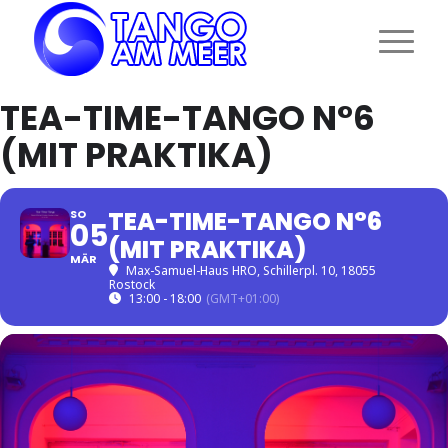
TEA-TIME-TANGO N°6
(MIT PRAKTIKA)
TEA-TIME-TANGO N°6
SO
05
(MIT PRAKTIKA)
MÄR
Max-Samuel-Haus HRO
, Schillerpl. 10, 18055
Rostock
13:00 - 18:00
(GMT+01:00)