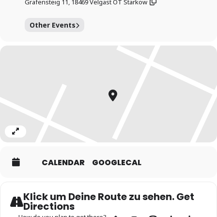
www.artquartier.de
Grafensteig 11, 18469 Velgast OT Starkow
Other Events
Expand
CALENDAR
GOOGLECAL
Klick um Deine Route zu sehen. Get
Directions