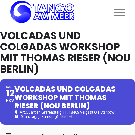
VOLCADAS UND
COLGADAS WORKSHOP
MIT THOMAS RIESER (NOU
BERLIN)
VOLCADAS UND COLGADAS
SA
12
WORKSHOP MIT THOMAS
NOV
RIESER (NOU BERLIN)
Art.Quartier
, Grafensteig 11, 18469 Velgast OT Starkow
(Ganztägig: Samstag)
(GMT+01:00)