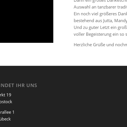
Dann ein großes Dankeschön
Auswahl an tanzbarer tradi
Ein noch viel größeres D
bestehend aus Jutta, Mandy
Und zu guter Letzt ein gro
voller Begeisterung ein s
Herzliche Grüße und nochm
INDET IHR UNS
rkt 19
ostock
rallee 1
übeck