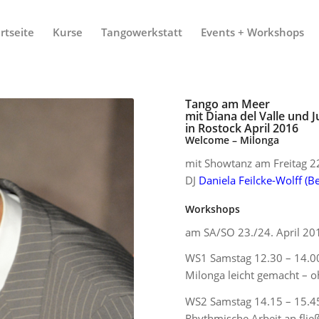
rtseite
Kurse
Tangowerkstatt
Events + Workshops
Tango am Meer
mit Diana del Valle und 
in Rostock April 2016
Welcome – Milonga
mit Showtanz am Freitag 2
DJ
Daniela Feilcke-Wolff (Be
Workshops
am SA/SO 23./24. April 20
WS1 Samstag 12.30 – 14.0
Milonga leicht gemacht – o
WS2 Samstag 14.15 – 15.45
Rhythmische Arbeit an flie