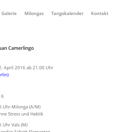
Galerie
Milongas
Tangokalender
Kontakt
Juan Camerlingo
2. April 2016 ab 21.00 Uhr
rlin)
16
0 Uhr Milonga (A/M)
hne Stress und Hektik
 Uhr Vals (M)
ßenden Schritt-Elementen