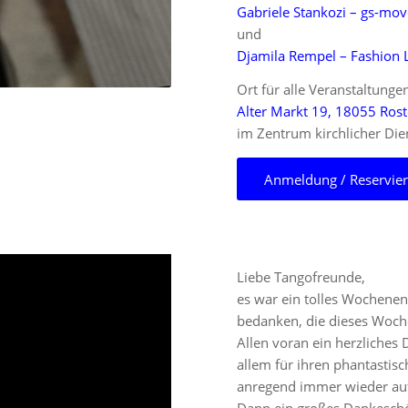
Gabriele Stankozi – gs-mo
und
Djamila Rempel – Fashion L
Ort für alle Veranstaltungen
Alter Markt 19, 18055 Ros
im Zentrum kirchlicher Die
Anmeldung / Reservie
Liebe Tangofreunde,
es war ein tolles Wochene
bedanken, die dieses Woc
Allen voran ein herzliche
allem für ihren phantastis
anregend immer wieder auf