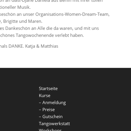
 an Gast-DJane Daniela aus Berlin mit ihrer tollen
tioneller Musik.
ankeschön an unser Organisations-Women-Dream-Team,
, Brigitte und Maren.
ßes Dankeschön an Alle die da waren, und mit uns
o schönes Tangowochenende verlebt haben.
als DANKE. Katja & Matthias
Startseite
Kurse
–
Anmeldung
–
Preise
–
Gutschein
Tangowerkstatt
Workshops