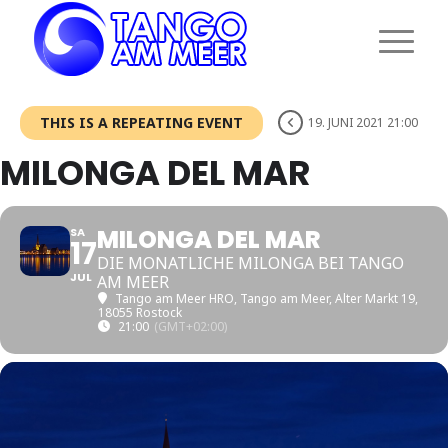
THIS IS A REPEATING EVENT
19. JUNI 2021 21:00
MILONGA DEL MAR
MILONGA DEL MAR
SA
17
DIE MONATLICHE MILONGA BEI TANGO
JUL
AM MEER
Tango am Meer HRO
, Tango am Meer, Alter Markt 19,
18055 Rostock
21:00
(GMT+02:00)