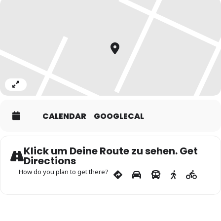
eine andere Milonga bei Tango am Meer ist die
Tangowerkstatt:
hier zur
TANGOWERKSTATT
Expand
CALENDAR
GOOGLECAL
Klick um Deine Route zu sehen. Get
Directions
How do you plan to get there?