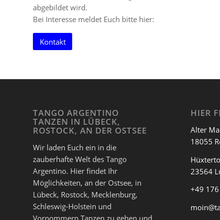
abgebildet wird.
Bei Interesse meldet Euch bitte hier:
Kontakt
TANGO ARGENTINO
HIER F
TANZEN IN LÜBECK,
Alter Ma
ROSTOCK, AN DER OSTSEE
18055 R
Wir laden Euch ein in die
zauberhafte Welt des Tango
Hüxterto
Argentino. Hier findet Ihr
23564 L
Möglichkeiten, an der Ostsee, in
+49 176
Lübeck, Rostock, Mecklenburg,
Schleswig-Holstein und
moin@t
Vorpommern Tanzen zu gehen und