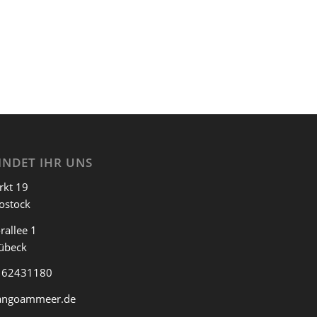
INDET IHR UNS
rkt 19
ostock
rallee 1
übeck
 62431180
angoammeer.de