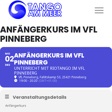
ANFÄNGERKURS IM VFL
PINNEBERG
ANFÄNGERKURS IM VFL
MO
02
PINNEBERG
DEZ
UNTERRICHT MIT RIOTANGO IM VFL
PINNEBERG
VfL Pinneberg
, Fahltskamp 53, 25421 Pinneberg
19:00 - 20:20
(GMT+01:00)
Veranstaltungsdetails
Anfängerkurs