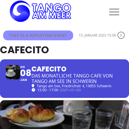
THIS IS A REPEATING EVENT
15. JANUAR 2023 15:00
CAFECITO
CAFECITO
SO
08
DAS MONATLICHE TANGO-CAFE VON
JAN
TANGO AM SEE IN SCHWERIN
Tango am See
, Friedrichstr. 4, 19055 Schwerin
15:00 - 17:00
(GMT+01:00)