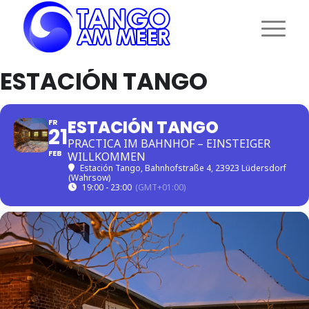
ESTACIÓN TANGO
ESTACIÓN TANGO
FR
21
PRACTICA IM BAHNHOF – EINSTEIGER
FEB
WILLKOMMEN
Estación Tango
, Bahnhofstraße 4, 23923 Lüdersdorf
(Wahrsow)
19:00 - 23:00
(GMT+01:00)