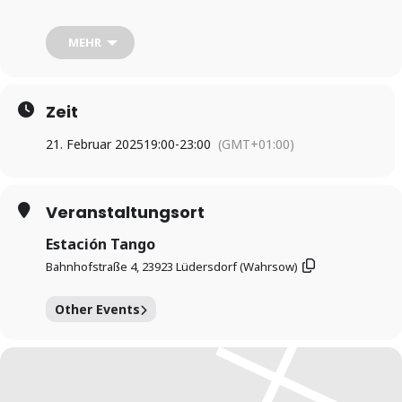
So ist auch Platz zum üben, wenn es mit der Ronda und dem
Überblick auf der Tanzfläche noch nicht so gut funktioniert.
Die Musikauswahl nimmt bei Tempo und Komplexität auch auf
MEHR
weniger erfahrene Tänzer*innen Rücksicht.
Beginn ist um 19:00, wir enden mit Abfahrt des letzten Zuges
nach Lübeck um 23 Uhr.
Es gibt im kleinen Rahmen Parkplätze direkt vor Ort und etwas
Zeit
mehr innerhalb des Ortes, die beste Erreichbarkeit aber ist mit
der Bahn, sie fährt stündlich ab Hauptbahnhof Lübeck oder in
21. Februar 2025
19:00
-
23:00
(GMT+01:00)
Gegenrichtung über Bad Kleinen und Schönberg – und hält
direkt vor der Tür.
Veranstaltungsort
Estación Tango
Bahnhofstraße 4, 23923 Lüdersdorf (Wahrsow)
Other Events