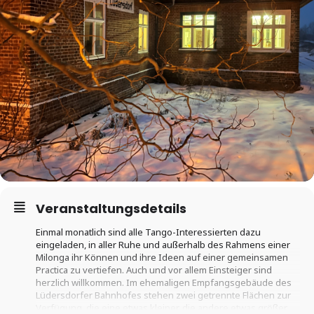
Veranstaltungsdetails
Einmal monatlich sind alle Tango-Interessierten dazu
eingeladen, in aller Ruhe und außerhalb des Rahmens einer
Milonga ihr Können und ihre Ideen auf einer gemeinsamen
Practica zu vertiefen. Auch und vor allem Einsteiger sind
herzlich willkommen. Im ehemaligen Empfangsgebäude des
Lüdersdorfer Bahnhofes stehen zwei getrennte Flächen zur
Verfügung, die eine etwas kleiner, die andere etwas größer.