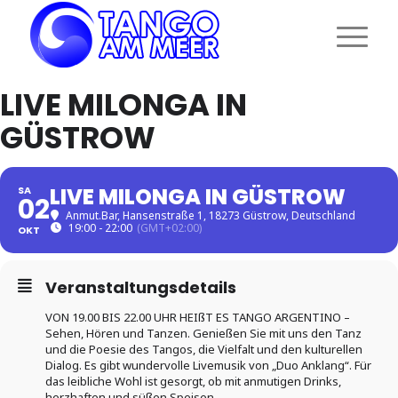
LIVE MILONGA IN
GÜSTROW
LIVE MILONGA IN GÜSTROW
SA
02
Anmut.Bar
, Hansenstraße 1, 18273 Güstrow, Deutschland
19:00 - 22:00
(GMT+02:00)
OKT
Veranstaltungsdetails
VON 19.00 BIS 22.00 UHR HEIßT ES TANGO ARGENTINO –
Sehen, Hören und Tanzen. Genießen Sie mit uns den Tanz
und die Poesie des Tangos, die Vielfalt und den kulturellen
Dialog. Es gibt wundervolle Livemusik von „Duo Anklang“. Für
das leibliche Wohl ist gesorgt, ob mit anmutigen Drinks,
herzhaften und süßen Speisen.