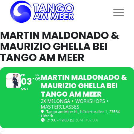
MARTIN MALDONADO &
MAURIZIO GHELLA BEI
TANGO AM MEER
MARTIN MALDONADO &
FR
SO
03
05
MAURIZIO GHELLA BEI
OKT
TANGO AM MEER
2X MILONGA + WORKSHOPS +
MASTERCLASSES
Tango am Meer HL
, Hüxtertorallee 1, 23564
Lübeck
21:00 - 19:00
(5)
(GMT+02:00)