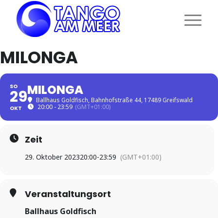
MILONGA
MILONGA
SO
29
Ballhaus Goldfisch
, Bahnhofstraße 44, 17489 Greifswald
20:00 - 23:59
(GMT+01:00)
OKT
Zeit
29. Oktober 2023
20:00
-
23:59
(GMT+01:00)
Veranstaltungsort
Ballhaus Goldfisch