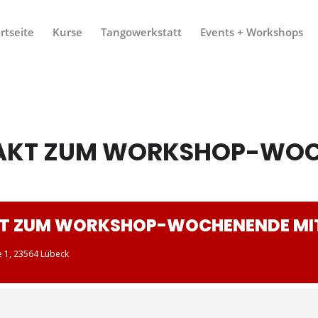
rtseite
Kurse
Tangowerkstatt
Events + Workshops
TAKT ZUM WORKSHOP-WOC
KT ZUM WORKSHOP-WOCHENENDE MIT
ee 1, 23564 Lübeck