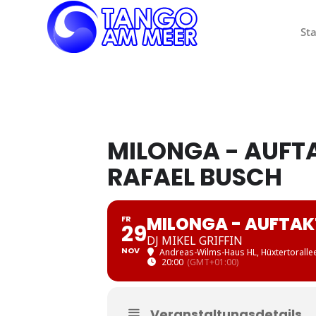
Sta
MILONGA - AUF
RAFAEL BUSCH
MILONGA - AUFTA
FR
29
DJ MIKEL GRIFFIN
NOV
Andreas-Wilms-Haus HL
, Hüxtertorall
20:00
(GMT+01:00)
Veranstaltungsdetails