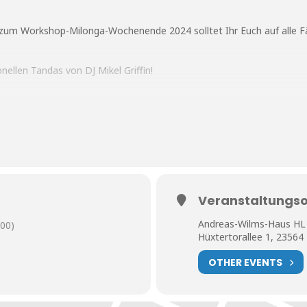
zum Workshop-Milonga-Wochenende 2024 solltet Ihr Euch auf alle Fä
ionellen Tandas von
DJ Mikel Griffin
!
er sind schnell ausgebucht. Informiert Euch hier:
www.tangoammee
es findet Ihr im Hinterhof. Dort tanzt Ihr auf Parkett.
Veranstaltungso
Andreas-Wilms-Haus HL
 im Hof, wir sind es auch, da wir ja gerne wiederkommen möchten.
00)
Hüxtertorallee 1, 23564
OTHER EVENTS