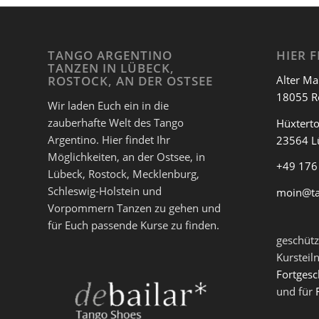
hier zur
MILONGA DEL MAR
TANGO ARGENTINO
HIER F
TANZEN IN LÜBECK,
eine andere Milonga bei Tango am M
Alter Ma
ROSTOCK, AN DER OSTSEE
18055 R
Wir laden Euch ein in die
hier zur
TANGOWERKSTATT
zauberhafte Welt des Tango
Hüxterto
Argentino. Hier findet Ihr
23564 L
Möglichkeiten, an der Ostsee, in
+49 176
Lübeck, Rostock, Mecklenburg,
Schleswig-Holstein und
moin@t
Vorpommern Tanzen zu gehen und
für Euch passende Kurse zu finden.
geschütz
Kursteil
Fortgesc
und für