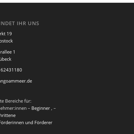
INDET IHR UNS
eer ist die Tangowerkstatt:
rkt 19
ostock
rallee 1
übeck
 62431180
angoammeer.de
te Bereiche für:
nehmer:innen –
Beginner
, –
hrittene
Förderinnen und Förderer