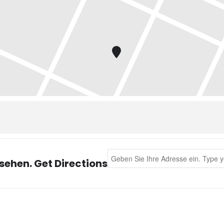
 Euch die Haus – DJs oder eingeladene gefeierte DJs ihre schönste
% traditionell) · Tandas · Cortinamusik
hr bei dieser Milonga LIVE-Musik bedeutender Tango-Orchester und m
f der Milonga del Mar
Shows
, wenn gerade wieder ein
Workshop
-Woc
 eine gemütliche, herzlich integrative Atmosphäre, mit schönem Lic
Address - Milonga - Auftakt zum 
sehen. Get Directions
r als 50 Paare haben viel Platz zum entspannten miteinander Tanzen.