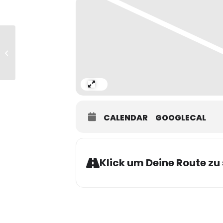
Milonga del Mar:
Immer am 3. Samstag im Monat legen
Musikauswahl: traditionell (mind. 80 
Rafael Busch bei Tango am Meer
Bei einigen Gelegenheiten erlebt I
Expand
Eingeladene Tango-Stars tanzen au
CALENDAR
GOOGLECAL
Ein fantastisches Team schafft Euch
wohltemperierten Getränken.
Klick um Deine Route zu 
Ihr tanzt auf Stirnholzparkett. Meh
Herzlich Willkommen !