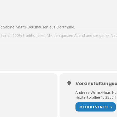
st
Sabine Metro-Beushausen
aus Dortmund.
 feinen 100% traditionellen Mix den ganzen Abend und die ganze Nach
sich auf einen schönen Abend mit Euch!!
ne und Rafael
Veranstaltungso
Workshop-Wochchende legen Euch die Haus – musicalizadores oder ei
Andreas-Wilms-Haus HL
Hüxtertorallee 1, 23564
sik
OTHER EVENTS
hr bei dieser Milonga LIVE-Musik bedeutender Tango-Orchester und m