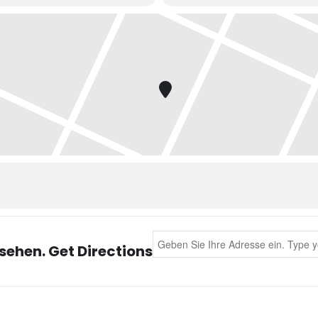
f der Milonga del Mar
Shows
, wenn gerade wieder ein
Workshop
-Woc
 eine gemütliche, herzlich integrative Atmosphäre, mit schönem Lic
r als 50 Paare haben viel Platz zum entspannten miteinander Tanzen.
und Rafael
Address - Milonga - Auftakt zum 
sehen. Get Directions
eer ist die Tangowerkstatt: