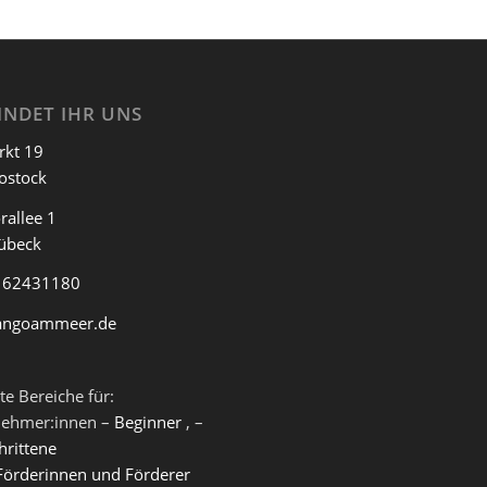
INDET IHR UNS
rkt 19
ostock
rallee 1
übeck
 62431180
angoammeer.de
te Bereiche für:
nehmer:innen –
Beginner
, –
hrittene
Förderinnen und Förderer