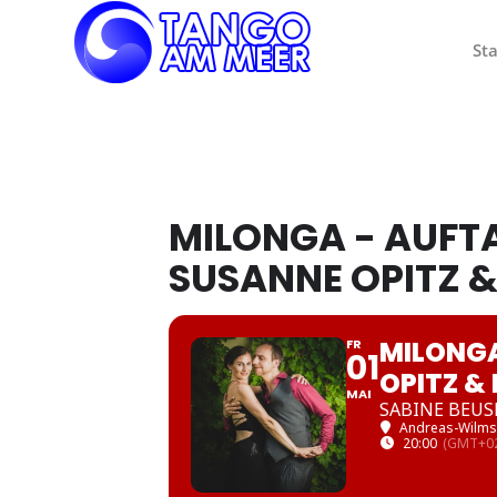
Sta
MILONGA - AUF
SUSANNE OPITZ &
MILONG
FR
01
OPITZ &
MAI
SABINE BEUS
Andreas-Wilms
20:00
(GMT+02