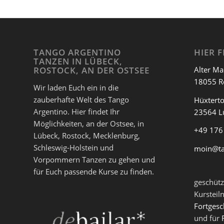
hier zur
TANGOWERKSTATT
TANGO ARGENTINO
HIER F
TANZEN IN LÜBECK,
Alter Ma
ROSTOCK, AN DER OSTSEE
18055 R
Wir laden Euch ein in die
zauberhafte Welt des Tango
Hüxterto
Argentino. Hier findet Ihr
23564 L
Möglichkeiten, an der Ostsee, in
+49 176
Lübeck, Rostock, Mecklenburg,
Schleswig-Holstein und
moin@t
Vorpommern Tanzen zu gehen und
für Euch passende Kurse zu finden.
geschütz
Kursteil
Fortgesc
und für