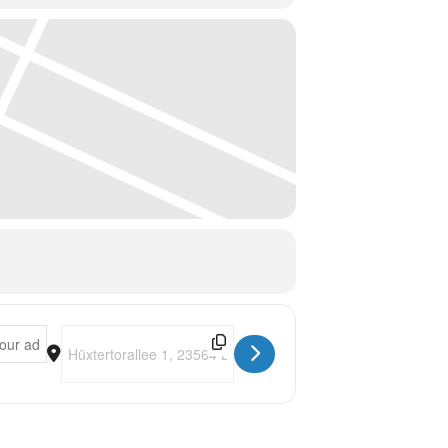
henende bei Tango am Meer stattfindet.
ht und einer Auswahl an
Workshop-Wochenende mit Susanne Opitz & Rafael Busch [YTt9cWd
Destination Address - Milonga - Auftakt zum Workshop-