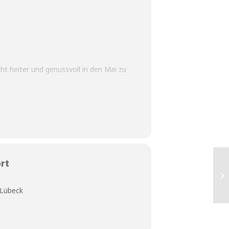
t heiter und genussvoll in den Mai zu
rt
ngeladene gefeierte musicalizadores
 Lübeck
usikalische Überraschungen.