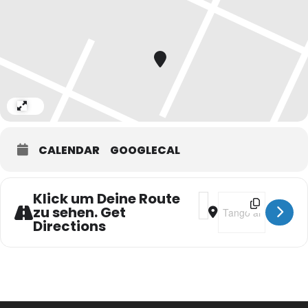
Noch gilt: Ohne Anmeldung ist kein Einlass möglich!!
Anmeldung
hier zur
MILONGA DEL MAR
eine andere Milonga bei Tango am Meer ist die Tangowerkstatt:
Expand
hier zur
TANGOWERKSTATT
CALENDAR
GOOGLECAL
Klick um Deine Route
Address - Milonga del 
Destination Addres
zu sehen. Get
Directions