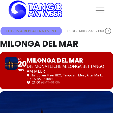
THIS IS A REPEATING EVENT
18. DEZEMBER 2021 21:00
MILONGA DEL MAR
MILONGA DEL MAR
SA
20
DIE MONATLICHE MILONGA BEI TANGO
NOV
AM MEER
Tango am Meer HRO
, Tango am Meer, Alter Markt
19, 18055 Rostock
21:00
(GMT+01:00)