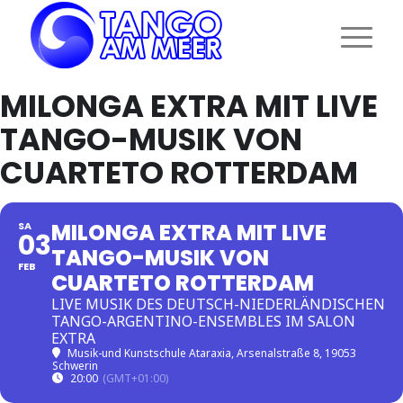
MILONGA EXTRA MIT LIVE
TANGO-MUSIK VON
CUARTETO ROTTERDAM
MILONGA EXTRA MIT LIVE
SA
03
TANGO-MUSIK VON
FEB
CUARTETO ROTTERDAM
LIVE MUSIK DES DEUTSCH-NIEDERLÄNDISCHEN
TANGO-ARGENTINO-ENSEMBLES IM SALON
EXTRA
Musik-und Kunstschule Ataraxia
, Arsenalstraße 8, 19053
Schwerin
20:00
(GMT+01:00)