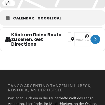
Expand
CALENDAR
GOOGLECAL
Klick um Deine Route
Address - Milonga Extr
Destination Addres
zu sehen. Get
Directions
TANGO ARGENTINO TANZEN IN LÜBECK,
ROSTOCK, AN DER OSTSEE
Wir laden Euch ein in die zauberhafte Welt des Tango
Argentino. Hier findet Ihr Möglichkeiten, an der Ostsee,