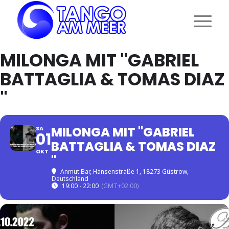
MILONGA MIT "GABRIEL
BATTAGLIA & TOMAS DIAZ
"
MILONGA MIT "GABRIEL
SA
01
BATTAGLIA & TOMAS DIAZ
OKT
"
Anmut.Bar
, Hansenstraße 1, 18273 Güstrow,
Deutschland
19:00 - 22:00
(GMT+02:00)