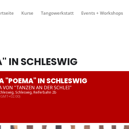
rtseite
Kurse
Tangowerkstatt
Events + Workshops
" IN SCHLESWIG
 "POEMA" IN SCHLESWIG
A VON "TANZEN AN DER SCHLEI"
chleswig
, Schleswig, Reiferbahn 2b
(GMT+02:00)