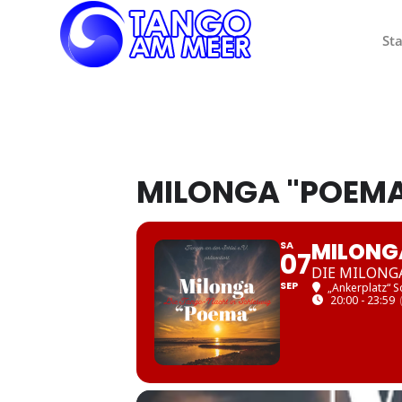
Sta
MILONGA "POEMA
MILONGA
SA
07
DIE MILONG
SEP
„Ankerplatz“ S
20:00 - 23:59