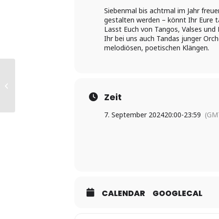
Siebenmal bis achtmal im Jahr freue
gestalten werden – könnt Ihr Eure t
Lasst Euch von Tangos, Valses und 
Ihr bei uns auch Tandas junger Orch
melodiösen, poetischen Klängen.
+++EXTRA+++ OPEN
AIR MILONGA ZUR SAIL
AM SONNTAG
Zeit
7. September 2024
20:00
-
23:59
(GM
CALENDAR
GOOGLECAL