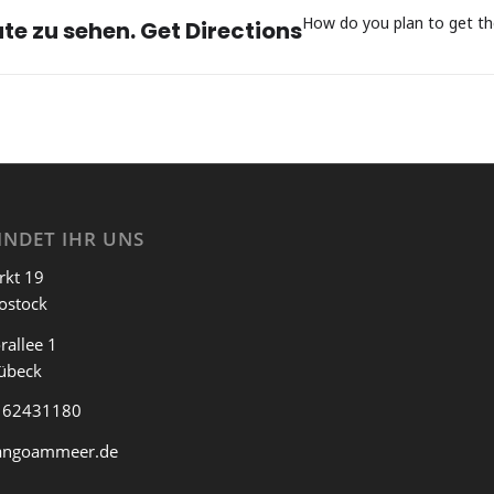
How do you plan to get th
te zu sehen. Get Directions
INDET IHR UNS
rkt 19
ostock
rallee 1
übeck
 62431180
angoammeer.de