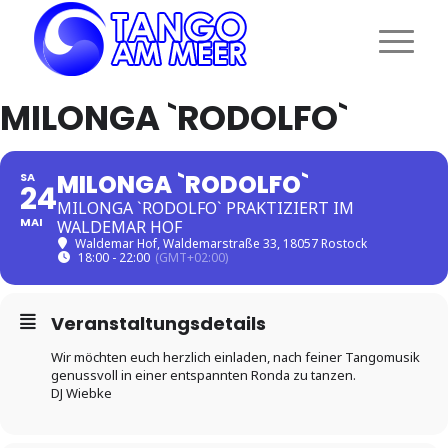
MILONGA `RODOLFO`
MILONGA `RODOLFO`
SA
24
MILONGA `RODOLFO` PRAKTIZIERT IM
MAI
WALDEMAR HOF
Waldemar Hof
, Waldemarstraße 33, 18057 Rostock
18:00 - 22:00
(GMT+02:00)
Veranstaltungsdetails
Wir möchten euch herzlich einladen, nach feiner Tangomusik
genussvoll in einer entspannten Ronda zu tanzen.
DJ Wiebke