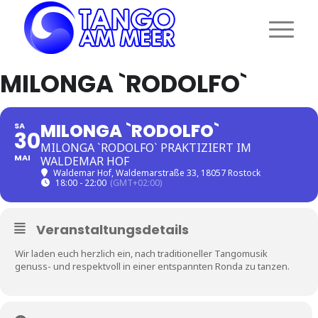
MILONGA `RODOLFO`
MILONGA `RODOLFO`
SA
30
MILONGA `RODOLFO` PRAKTIZIERT IM
MAI
WALDEMAR HOF
Waldemar Hof
, Waldemarstraße 33, 18057 Rostock
18:00 - 22:00
(GMT+02:00)
Veranstaltungsdetails
Wir laden euch herzlich ein, nach traditioneller Tangomusik
genuss- und respektvoll in einer entspannten Ronda zu tanzen.