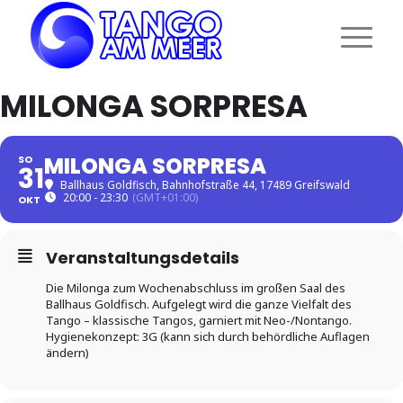
MILONGA SORPRESA
MILONGA SORPRESA
SO
31
Ballhaus Goldfisch
, Bahnhofstraße 44, 17489 Greifswald
20:00 - 23:30
(GMT+01:00)
OKT
Veranstaltungsdetails
Die Milonga zum Wochenabschluss im großen Saal des
Ballhaus Goldfisch. Aufgelegt wird die ganze Vielfalt des
Tango – klassische Tangos, garniert mit Neo-/Nontango.
Hygienekonzept: 3G (kann sich durch behördliche Auflagen
ändern)