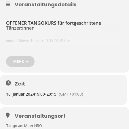
Veranstaltungsdetails
OFFENER TANGOKURS für fortgeschrittene
Tänzer:innen
immer Mittwochs von 19:00-20:15 Uhr
Info unter
www.tangoammeer.de/kurse
MEHR
ab 10€ pro Person pro Stunde
Preise
einen Raum für Kinder zum Spielen gibt es gleich neben dem
Zeit
Tanzsaal
10. Januar 2024
19:00
-
20:15
(GMT+01:00)
alle Kurse bei Tango am Meer sind und bleiben offen, das heißt, Ihr
könnt jederzeit dazukommen, oder einfach mal teilnehmen – z.B.
während Eures Urlaubs hier an der Ostsee..
Veranstaltungsort
Tango am Meer HRO