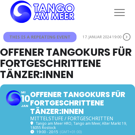
THIS IS A REPEATING EVENT
17. JANUAR 2024 19:00
OFFENER TANGOKURS FÜR
FORTGESCHRITTENE
TÄNZER:INNEN
OFFENER TANGOKURS FÜR
MI
10
FORTGESCHRITTENE
JAN
TÄNZER:INNEN
MITTELSTUFE / FORTGESCHRITTEN
Tango am Meer HRO
, Tango am Meer, Alter Markt 19,
18055 Rostock
19:00 - 20:15
(GMT+01:00)