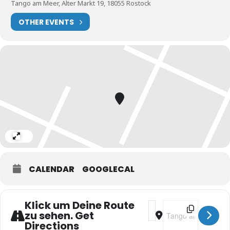
Tango am Meer, Alter Markt 19, 18055 Rostock
Wir bitten sehr um eine Anmeldung unter
www.tangoammeer.de/anmeldung
damit wir mit Euch zusammen
OTHER EVENTS
besser planen können
Expand
CALENDAR
GOOGLECAL
Klick um Deine Route
Address - OFFENER TAN
Destination Addres
zu sehen. Get
Directions