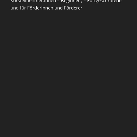
Kursteilnehmer:innen –
Beginner
, –
Fortgeschrittene
und für
Förderinnen und Förderer