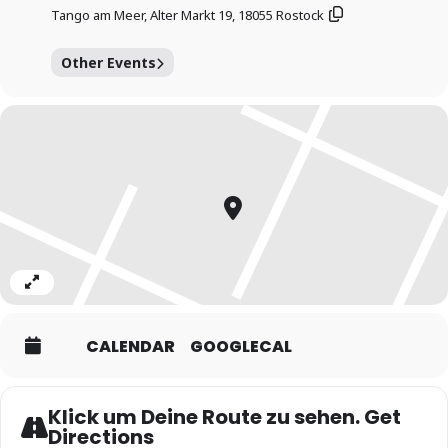
Tango am Meer, Alter Markt 19, 18055 Rostock
Wir bitten sehr um eine Anmeldung unter
www.tangoammeer.de/anmeldung
damit wir mit Euch
zusammen besser planen können
Other Events
Expand
CALENDAR
GOOGLECAL
Klick um Deine Route zu sehen. Get
Directions