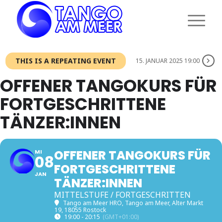
THIS IS A REPEATING EVENT
15. JANUAR 2025 19:00
OFFENER TANGOKURS FÜR
FORTGESCHRITTENE
TÄNZER:INNEN
OFFENER TANGOKURS FÜR
MI
08
FORTGESCHRITTENE
JAN
TÄNZER:INNEN
MITTELSTUFE / FORTGESCHRITTEN
Tango am Meer HRO
, Tango am Meer, Alter Markt
19, 18055 Rostock
19:00 - 20:15
(GMT+01:00)