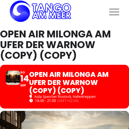
OPEN AIR MILONGA AM
UFER DER WARNOW
(COPY) (COPY)
OPEN AIR MILONGA AM
SO
14
UFER DER WARNOW
SEP
(COPY) (COPY)
Aida Speicher Rostock, Hafentreppen
18:00 - 21:00
(GMT+02:00)