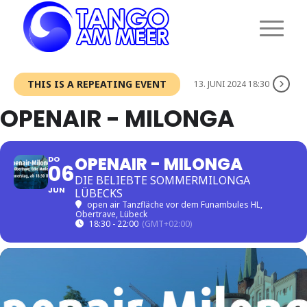
THIS IS A REPEATING EVENT
13. JUNI 2024 18:30
OPENAIR - MILONGA
OPENAIR - MILONGA
DO
06
DIE BELIEBTE SOMMERMILONGA
JUN
LÜBECKS
open air Tanzfläche vor dem Funambules HL
,
Obertrave, Lübeck
18:30 - 22:00
(GMT+02:00)