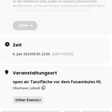
an der Obertrave statt. (außer es regnet in Strömen) Die
direkte Nähe zur Musik-Kneipe Funambules ermöglicht dabei
eine über die Jahre gut gewachsene vertrauensvolle
Versorgung.
MEHR
Die DJs wechseln. Aufgelegt wird das gesamte Spektrum
zwischen traditionellen Tangos und allen anderen gut
tanzbaren Genres. Dabei werden bisher je nach DJ
überwiegend keine Cortinas gespielt.
Zeit
6. Juni 2024
18:30
-
22:00
(GMT+02:00)
Martin Polzer ist einer der Haupt-DJs 0173 – 531 60 41
Veranstaltungsort
open air Tanzfläche vor dem Funambules HL
Obertrave, Lübeck
Other Events