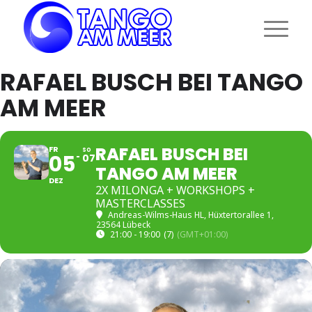
RAFAEL BUSCH BEI TANGO
AM MEER
RAFAEL BUSCH BEI
FR
SO
05
07
TANGO AM MEER
DEZ
2X MILONGA + WORKSHOPS +
MASTERCLASSES
Andreas-Wilms-Haus HL
, Hüxtertorallee 1,
23564 Lübeck
21:00 - 19:00
(7)
(GMT+01:00)