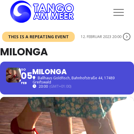
THIS IS A REPEATING EVENT
12. FEBRUAR 2023 20:00
MILONGA
MILONGA
SO
05
Ballhaus Goldfisch
, Bahnhofstraße 44, 17489
Greifswald
FEB
20:00
(GMT+01:00)