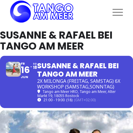
SUSANNE & RAFAEL BEI
TANGO AM MEER
SUSANNE & RAFAEL BEI
FR
SO
16
18
TANGO AM MEER
JUN
2X MILONGA (FREITAG, SAMSTAG) 6X
WORKSHOP (SAMSTAG,SONNTAG)
Tango am Meer HRO
, Tango am Meer, Alter
Markt 19, 18055 Rostock
21:00 - 19:00
(18)
(GMT+02:00)