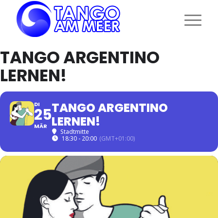
TANGO ARGENTINO
LERNEN!
TANGO ARGENTINO
DI
25
LERNEN!
MÄR
Stadtmitte
18:30 - 20:00
(GMT+01:00)