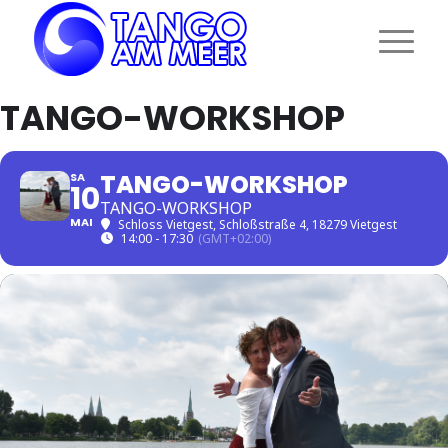
TANGO-WORKSHOP
TANGO-WORKSHOP
SA
10
TANGO-WORKSHOP
MAI
Schloss Vietgest
, Schloßstraße 4, 18279 Vietgest
14:00 - 17:30
(GMT+02:00)