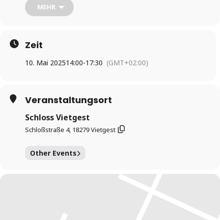
Tanz weiterbringen können, oder lösen Dein vielleicht gerade
MEHR
bestehendes Problem leicht auf.
Ihr müsst keine Vorkenntnisse haben – aber auch als
langjährige Tänzer werdet Ihr aus diesem Workshop
bereichert und beschwingt herausgehen!
Zeit
Teilnahmegebühr 50 Euro pro Paar
10. Mai 2025
14:00
-
17:30
(GMT+02:00)
Veranstaltungsort
Schloss Vietgest
Schloßstraße 4, 18279 Vietgest
Other Events