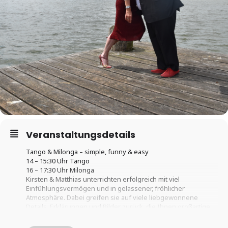
Veranstaltungsdetails
Tango & Milonga – simple, funny & easy
14 – 15:30 Uhr Tango
16 – 17:30 Uhr Milonga
Kirsten & Matthias unterrichten erfolgreich mit viel
Einfühlungsvermögen und in gelassener, fröhlicher
Atmosphäre. Dabei greifen sie auf viele liebgewonnene
Details, Erklärungen und Bilder zurück, die Ihnen großartige
und berühmte Lehrer:innen der ganzen Welt mitgegeben
haben. Sie fühlen sehr genau, welche Dinge Dich in Deinem