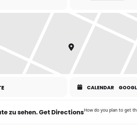
stätigt Ihr die NEUEN REGELN, unter denen das Tanzen überhaupt 
TE
CALENDAR
GOOGL
How do you plan to get th
te zu sehen. Get Directions