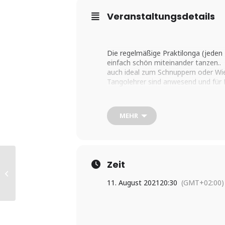
Veranstaltungsdetails
Die regelmäßige Praktilonga (jeden
einfach schön miteinander tanzen..
auch ideal zum Schnuppern oder Wi
Tangolehrer sind anwesend und für 
Atmosphäre
bringt Euch gerne Getränke/Knabber
MEHR
nur mit Anmeldung!! (während der 
Mittwochs findet vorher ein Kurs für
Sonntags gibt es vorher einen Intens
Zeit
1. Tangofestival in
ACHTUNG! IM SOMMER OPEN AIR.
Fürstenberg/Havel – open-air
11. August 2021
20:30
(GMT+02:00)
www.tangoammeer.de/tangowerkst
WICHTIG!! OHNE EINE VORHERIG
TANZSAAL LASSEN!!