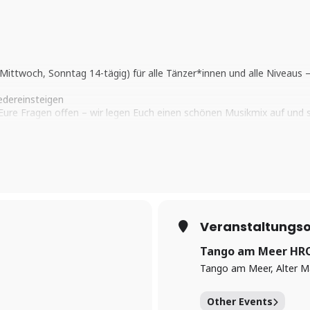
 Mittwoch, Sonntag 14-tägig) für alle Tänzer*innen und alle Niveaus
edereinsteigen
Eure Fragen offen – wir legen Euch einen schönen Musikmix auf und 
eien mit (und Gläser/Becher)
corona-Maßnahmen, siehe unten)
 Mittelstufe/Fortgeschritten statt.
iv -Kurs für Beginner.
Veranstaltungso
 BITTE BESUCHT UNSERE HOMPAGE FÜR GENAUE INFORMATIONEN
Tango am Meer HR
att
Tango am Meer, Alter M
E ANMELDUNG ÜBER UNSERE SEITE
www.tangoammeer.de/anmeldun
Other Events