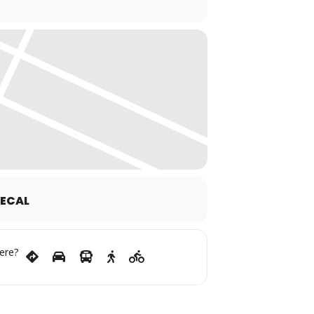
stattfinden darf !!!!
ECAL
ere?