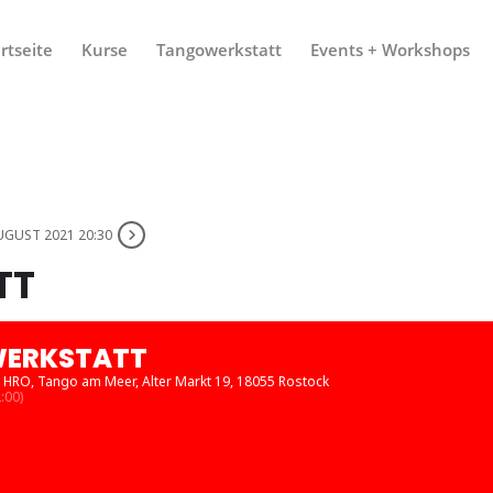
rtseite
Kurse
Tangowerkstatt
Events + Workshops
UGUST 2021 20:30
TT
ERKSTATT
 HRO
, Tango am Meer, Alter Markt 19, 18055 Rostock
:00)