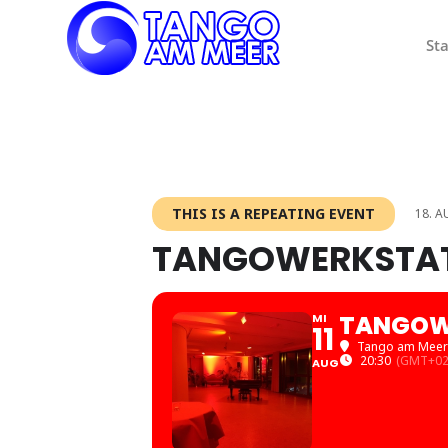
Sta
THIS IS A REPEATING EVENT
18. A
TANGOWERKSTA
TANGOW
MI
11
Tango am Meer
20:30
(GMT+02
AUG