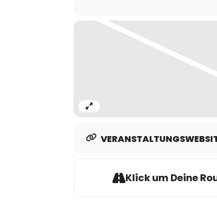
WÄHREND DER ANMELDUNG lest und be
Expand
VERANSTALTUNGSWEBSI
Klick um Deine Rou