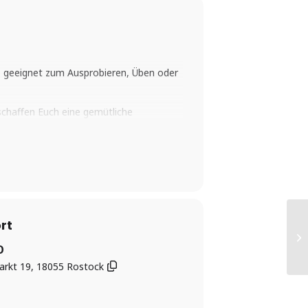
 – geeignet zum Ausprobieren, Üben oder
schaffen Euch eine gemütliche
rt
!!
O
arkt 19, 18055 Rostock
g
DÜRFEN WIR EUCH NICHT IN DEN