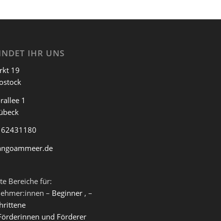
INDET IHR UNS
rkt 19
ostock
rallee 1
übeck
 62431180
angoammeer.de
te Bereiche für:
nehmer:innen –
Beginner
, –
hrittene
Förderinnen und Förderer