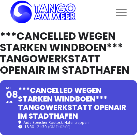
***CANCELLED WEGEN
STARKEN WINDBOEN***
TANGOWERKSTATT
OPENAIR IM STADTHAFEN
***CANCELLED WEGEN
MI
08
STARKEN WINDBOEN***
JUL
TANGOWERKSTATT OPENAIR
IM STADTHAFEN
Aida Speicher Rostock, Hafentreppen
18:30 - 21:30
(GMT+02:00)