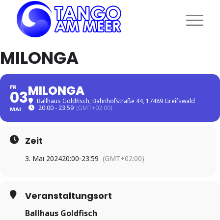
MILONGA
MILONGA
FR
03
Ballhaus Goldfisch
, Bahnhofstraße 44, 17489 Greifswald
20:00 - 23:59
(GMT+02:00)
MAI
Zeit
3. Mai 2024
20:00
-
23:59
(GMT+02:00)
Veranstaltungsort
Ballhaus Goldfisch