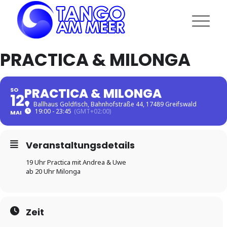
PRACTICA & MILONGA
PRACTICA & MILONGA
SO
12
Ballhaus Goldfisch
, Bahnhofstraße 44, 17489 Greifswald
19:00 - 23:45
(GMT+02:00)
MAI
Veranstaltungsdetails
19 Uhr Practica mit Andrea & Uwe
ab 20 Uhr Milonga
Zeit