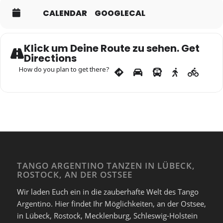
CALENDAR
GOOGLECAL
Klick um Deine Route zu sehen. Get
Directions
How do you plan to get there?
TANGO ARGENTINO TANZEN IN LÜBECK,
ROSTOCK, AN DER OSTSEE
Wir laden Euch ein in die zauberhafte Welt des Tango
Argentino. Hier findet Ihr Möglichkeiten, an der Ostsee,
in Lübeck, Rostock, Mecklenburg, Schleswig-Holstein