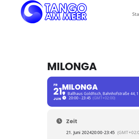
Sta
MILONGA
MILONGA
FR
21
Ballhaus Goldfisch
, Bahnhofstraße 44, 
20:00 - 23:45
(GMT+02:00)
JUN
Zeit
21. Juni 2024
20:00
-
23:45
(GMT+02:0