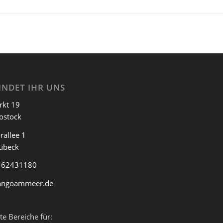
INDET IHR UNS
rkt 19
ostock
rallee 1
übeck
 62431180
angoammeer.de
te Bereiche für: