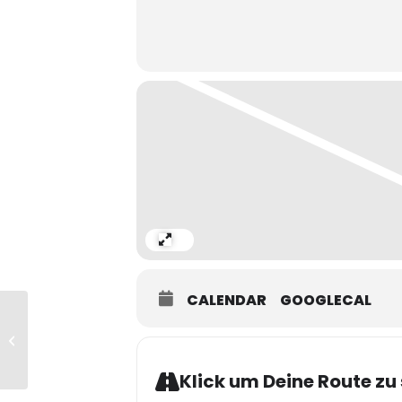
Expand
CALENDAR
GOOGLECAL
Tangosalon-Extra mit Livemusik von
Quinteto Tangopianissimo
Klick um Deine Route zu 