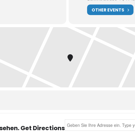
OTHER EVENTS
Address - Milonga [X29I3sxA2]
sehen. Get Directions