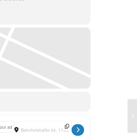
Destination Address - Milonga [TvwlU9uaK]