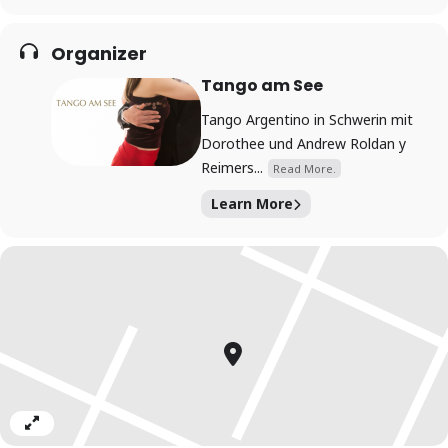
Saal ist groß mit schönem Eichenparkett.
Am Anfang zeige ich eine kleine Figur für
Anfänger, die im
Organizer
Verlauf der Stunde komplexer ausgestaltet wird für die
Tango am See
fortgeschrittenen Tänzer.innen.
Tango Argentino in Schwerin mit
Die Teilnahme ist auch einzeln möglich.
Dorothee und Andrew Roldan y
Einzelne Teilnehmer.innen finden sich zusammen oder
Reimers...
Read More.
erhalten effiziente Solo-Übungen.
Learn More
Danach könnt Ihr direkt im Anschluss im Salon
weitertanzen!
Das Prinzip Practica / Salon kann ich sehr empfehlen. Es ist
die traditionelle argentinische Art und Weise Tangotanzen
zu lernen. Und noch dazu ist es einfach schön zum Tanzen
auch nach dem Unterricht noch unter Leute zu kommen,
sich über Tango auszutauschen, und evtl.
Tanzpartner
kennenzulernen. Tango gehört ja seit 2009 zum
Expand
Weltkulturerbe, und das nicht nur wegen der Tanzschritte,