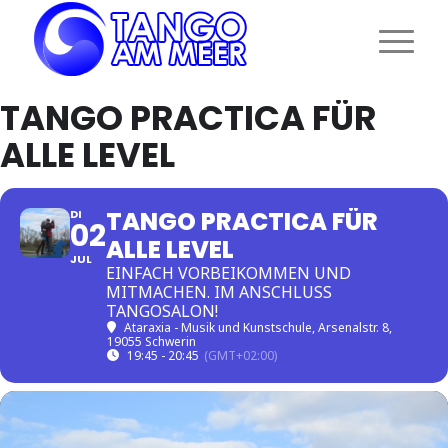
TANGO PRACTICA FÜR
ALLE LEVEL
TANGO PRACTICA FÜR
DI
02
ALLE LEVEL
JUL
EINFACH VORBEIKOMMEN UND
MITMACHEN. IM ANSCHLUSS
TANGOSALON!
Ataraxia - Musik und Kunstschule
, Arsenalstr. 8,
19055 Schwerin
19:45 - 20:45
(GMT+02:00)