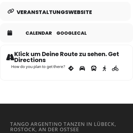
sondern wegen der Kultur auch drumherum ;-)
VERANSTALTUNGSWEBSITE
Das Team vom Tangoverein und ich freuen uns auf Euch
und einen schönen Abend!
CALENDAR
GOOGLECAL
Herzliche Grüße
Dorothee
Klick um Deine Route zu sehen. Get
Directions
How do you plan to get there?
Adresse:
Haus der Kultur, Arsenalstr. 8, 19055 Schwerin
Uhrzeit:
Practica 19.45 – 20.45 Uhr, Salon ab 21.00 Uhr
Kosten
: Practica 12,00 Euro pro Person
www.tango-am-see.de
TANGO ARGENTINO TANZEN IN LÜBECK,
ROSTOCK, AN DER OSTSEE