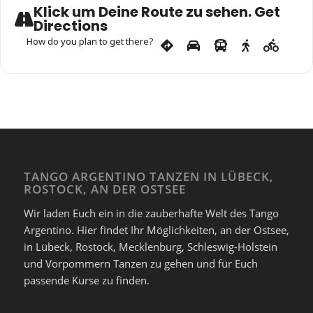
Tango am Meer stattfindet.
Klick um Deine Route zu sehen. Get
Directions
How do you plan to get there?
Ein fantastisches Team schafft Euch eine gemütliche, herzlich
integrative Atmosphäre, mit schönem Licht und einer Auswahl
an wohltemperierten Getränken.
Ihr tanzt auf Stirnholzparkett. Mehr als 50 Paare haben viel
Platz zum entspannten miteinander Tanzen.
Herzlich Willkommen !
TANGO ARGENTINO TANZEN IN LÜBECK,
ROSTOCK, AN DER OSTSEE
Noch gilt: Ohne Anmeldung ist kein Einlass möglich!!
Wir laden Euch ein in die zauberhafte Welt des Tango
Anmeldung
Argentino. Hier findet Ihr Möglichkeiten, an der Ostsee,
in Lübeck, Rostock, Mecklenburg, Schleswig-Holstein
hier zur
MILONGA DEL MAR
und Vorpommern Tanzen zu gehen und für Euch
passende Kurse zu finden.
eine andere Milonga bei Tango am Meer ist die
Tangowerkstatt: