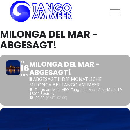
MILONGA DEL MAR -
ABGESAGT!
MILONGA DEL MAR -
SA
16
ABGESAGT!
AUG
!!! ABGESAGT !!! DIE MONATLICHE
MILONGA BEI TANGO AM MEER
Tango am Meer HRO
, Tango am Meer, Alter Markt 19,
18055 Rostock
20:00
(GMT+02:00)