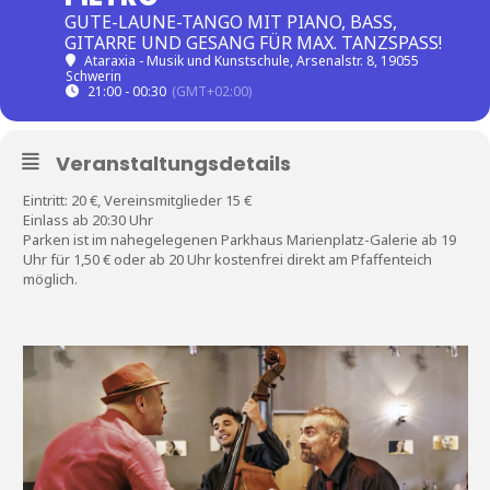
GUTE-LAUNE-TANGO MIT PIANO, BASS,
GITARRE UND GESANG FÜR MAX. TANZSPASS!
Ataraxia - Musik und Kunstschule
, Arsenalstr. 8, 19055
Schwerin
21:00 - 00:30
(GMT+02:00)
Veranstaltungsdetails
Eintritt: 20 €, Vereinsmitglieder 15 €
Einlass ab 20:30 Uhr
Parken ist im nahegelegenen Parkhaus Marienplatz-Galerie ab 19
Uhr für 1,50 € oder ab 20 Uhr kostenfrei direkt am Pfaffenteich
möglich.